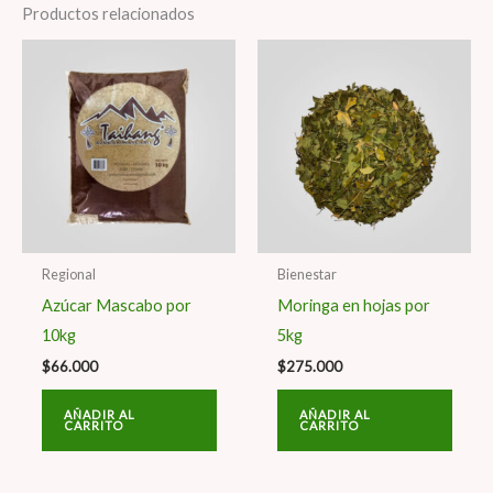
Productos relacionados
Regional
Bienestar
Azúcar Mascabo por
Moringa en hojas por
10kg
5kg
$
66.000
$
275.000
AÑADIR AL
AÑADIR AL
CARRITO
CARRITO