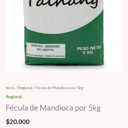
Fécula
Inicio
/
Regional
/ Fécula de Mandioca por 5kg
de
Regional
Mandioca
Fécula de Mandioca por 5kg
por
5kg
$
20.000
cantidad