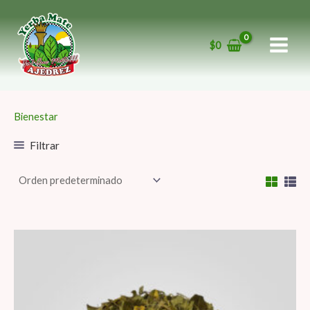
Ir
al
$
0
contenido
Bienestar
Filtrar