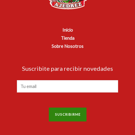
Inicio
Tienda
Sobre Nosotros
Suscribite para recibir novedades
E
m
a
i
SUSCRIBIRME
l
*