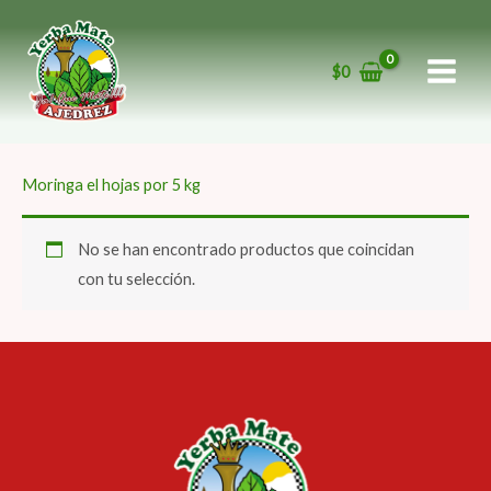
Ir
al
$
0
contenido
Moringa el hojas por 5 kg
No se han encontrado productos que coincidan
con tu selección.