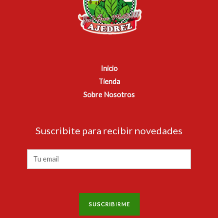
Inicio
Tienda
Sobre Nosotros
Suscribite para recibir novedades
E
m
a
i
SUSCRIBIRME
l