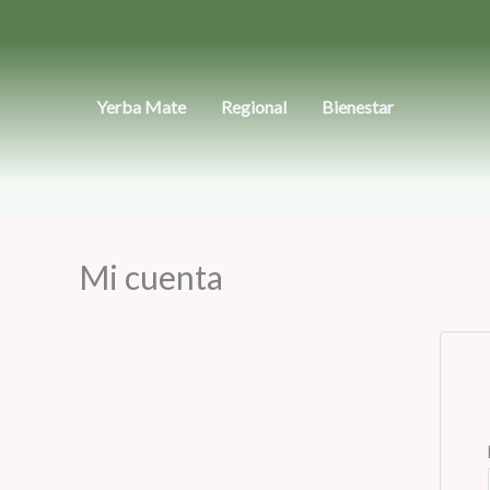
Ir
al
contenido
Yerba Mate
Regional
Bienestar
Mi cuenta