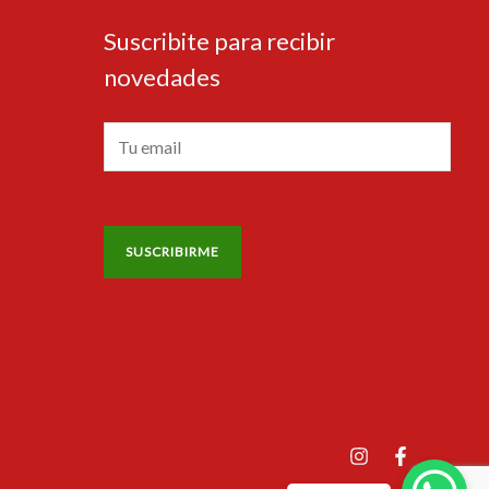
Suscribite para recibir
novedades
E
m
a
i
SUSCRIBIRME
l
*